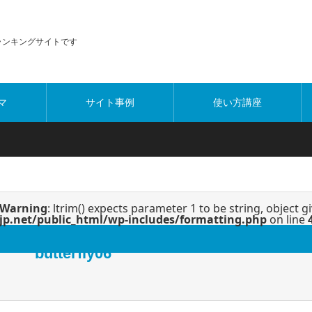
・ランキングサイトです
マ
サイト事例
使い方講座
Warning
: ltrim() expects parameter 1 to be string, object g
jp.net/public_html/wp-includes/formatting.php
on line
butterfly06