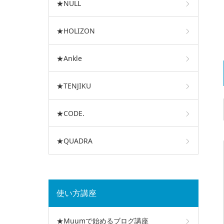
★NULL
★HOLIZON
★Ankle
★TENJIKU
★CODE.
★QUADRA
使い方講座
★Muumで始めるブログ講座