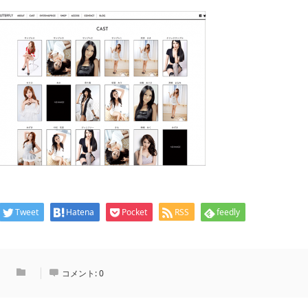
Tweet
Hatena
Pocket
RSS
feedly
コメント:
0