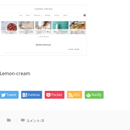
Lemon-cream
Tweet
Hatena
Pocket
RSS
feedly
コメント:
0