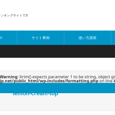
・ランキングサイトです
マ
サイト事例
使い方講座
Warning
: ltrim() expects parameter 1 to be string, object g
jp.net/public_html/wp-includes/formatting.php
on line
lemon-cream-top