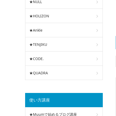
★NULL
★HOLIZON
★Ankle
★TENJIKU
★CODE.
★QUADRA
使い方講座
★Muumで始めるブログ講座