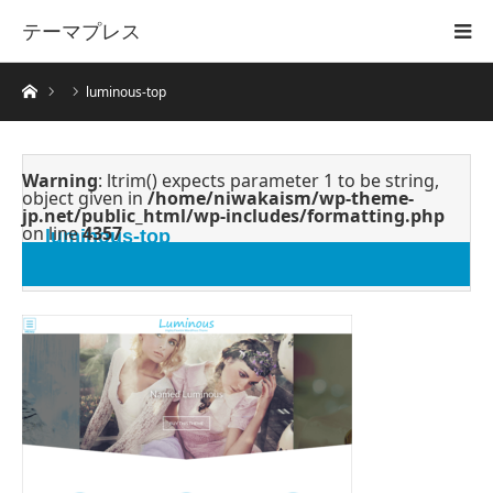
テーマプレス
ホーム
luminous-top
Warning
: ltrim() expects parameter 1 to be string,
object given in
/home/niwakaism/wp-theme-
jp.net/public_html/wp-includes/formatting.php
on line
4357
luminous-top