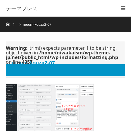
テーマプレス
ホーム
muum-kouza2-07
Warning
: ltrim() expects parameter 1 to be string,
object given in
/home/niwakaism/wp-theme-
jp.net/public_html/wp-includes/formatting.php
on line
4357
muum-kouza2-07