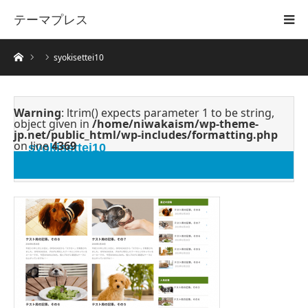
テーマプレス
ホーム
syokisettei10
Warning
: ltrim() expects parameter 1 to be string,
object given in
/home/niwakaism/wp-theme-
jp.net/public_html/wp-includes/formatting.php
on line
4369
syokisettei10