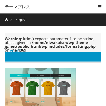
テーマプレス
ホーム
ego01
Warning
: ltrim() expects parameter 1 to be string,
object given in
/home/niwakaism/wp-theme-
jp.net/public_html/wp-includes/formatting.php
on line
4369
ego01