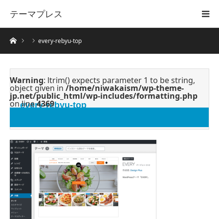
テーマプレス
ホーム
every-rebyu-top
Warning
: ltrim() expects parameter 1 to be string,
object given in
/home/niwakaism/wp-theme-
jp.net/public_html/wp-includes/formatting.php
on line
4369
every-rebyu-top