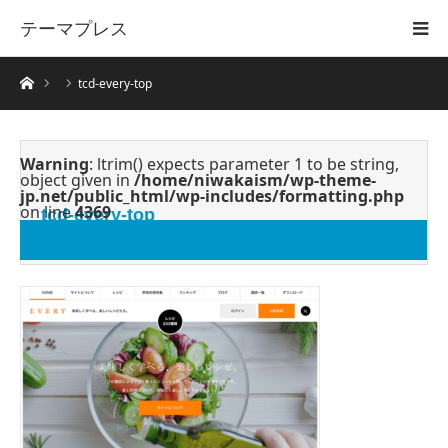
テーマプレス
ホーム
tcd-every-top
Warning
: ltrim() expects parameter 1 to be string,
object given in
/home/niwakaism/wp-theme-
jp.net/public_html/wp-includes/formatting.php
on line
4369
tcd-every-top