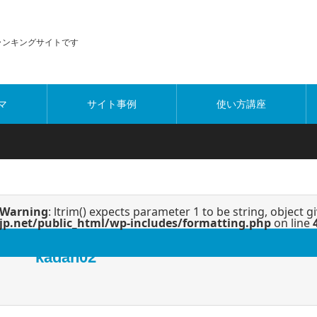
・ランキングサイトです
マ
サイト事例
使い方講座
Warning
: ltrim() expects parameter 1 to be string, object g
jp.net/public_html/wp-includes/formatting.php
on line
kadan02