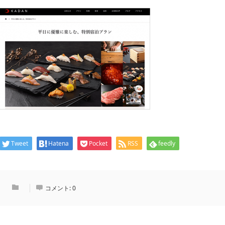
Tweet
Hatena
Pocket
RSS
feedly
コメント:
0