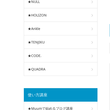
★NULL
★HOLIZON
★Ankle
★TENJIKU
★CODE.
★QUADRA
使い方講座
★Muumで始めるブログ講座