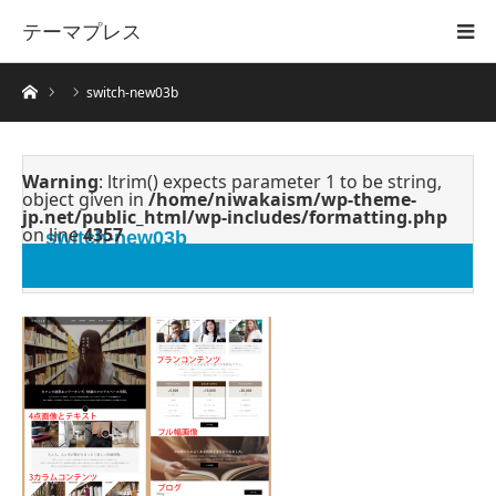
テーマプレス
ホーム
switch-new03b
Warning
: ltrim() expects parameter 1 to be string,
object given in
/home/niwakaism/wp-theme-
jp.net/public_html/wp-includes/formatting.php
on line
4357
switch-new03b