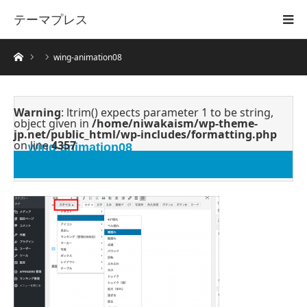
テーマプレス
ホーム
wing-animation08
Warning
: ltrim() expects parameter 1 to be string,
object given in
/home/niwakaism/wp-theme-
jp.net/public_html/wp-includes/formatting.php
on line
4357
wing-animation08