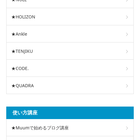
★HOLIZON
★Ankle
★TENJIKU
★CODE.
★QUADRA
使い方講座
★Muumで始めるブログ講座